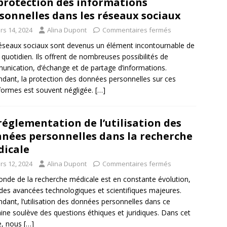
protection des informations
sonnelles dans les réseaux sociaux
rs 14, 2024
Alina Dupont
Commentaires fermés
éseaux sociaux sont devenus un élément incontournable de
 quotidien. Ils offrent de nombreuses possibilités de
nication, d’échange et de partage d’informations.
dant, la protection des données personnelles sur ces
formes est souvent négligée.
[…]
réglementation de l’utilisation des
nées personnelles dans la recherche
icale
rs 12, 2024
Alina Dupont
Commentaires fermés
nde de la recherche médicale est en constante évolution,
des avancées technologiques et scientifiques majeures.
dant, l’utilisation des données personnelles dans ce
ne soulève des questions éthiques et juridiques. Dans cet
le, nous
[…]