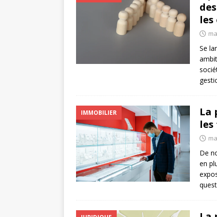
des
les
ma
Se la
ambit
socié
gesti
La 
IMMOBILIER
les
ma
De no
en pl
expos
quest
La 