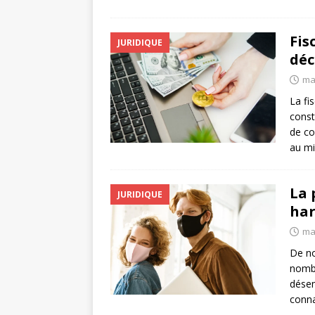
Fis
JURIDIQUE
déc
ma
La fi
const
de co
au mi
La 
JURIDIQUE
har
ma
De no
nombr
désem
conna