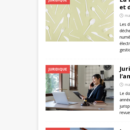
JURIDIQUE
et 
ma
Les d
déche
numér
élect
gesti
Jur
JURIDIQUE
l’a
ma
Le do
année
juris
revue