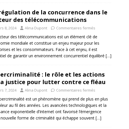
régulation de la concurrence dans le
teur des télécommunications
rs 8, 2024
Alina Dupont
Commentaires fermés
cteur des télécommunications est un élément clé de
nomie mondiale et constitue un enjeu majeur pour les
prises et les consommateurs. Face à cet enjeu, il est
tiel de garantir un environnement concurrentiel équilibré
[…]
ercriminalité : le rôle et les actions
la justice pour lutter contre ce fléau
rs 7, 2024
Alina Dupont
Commentaires fermés
bercriminalité est un phénomène qui prend de plus en plus
leur au fil des années. Les avancées technologiques et la
sance exponentielle d’Internet ont favorisé l’émergence
 nouvelle forme de criminalité qui échappe souvent
[…]