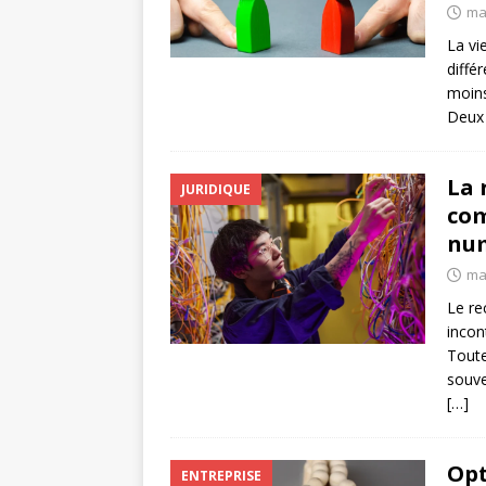
ma
La vi
diffé
moins
Deux 
La 
JURIDIQUE
com
nu
ma
Le re
incon
Toute
souve
[…]
Opt
ENTREPRISE