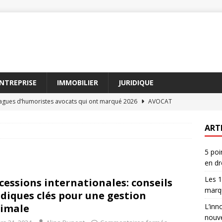
NTREPRISE
IMMOBILIER
JURIDIQUE
lagues d’humoristes avocats qui ont marqué 2026
AVOCAT
ion de procédé définition face aux nouvelles lois
DROIT
ART
 avocat : entre rires et plaidoiries, comment choisir
AVOCAT
5 poi
’innovation de procédé définition influence les contrats
en dr
Les 1
cessions internationales: conseils
és de l’innovation de procédé définition en droit
DROIT
marq
idiques clés pour une gestion
imale
L’inn
nouve