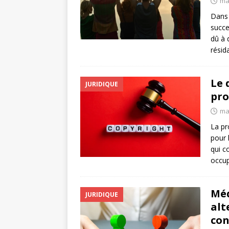
ma
Dans 
succe
dû à 
résid
Le 
JURIDIQUE
pro
ma
La pr
pour 
qui c
occup
Méd
JURIDIQUE
alt
con