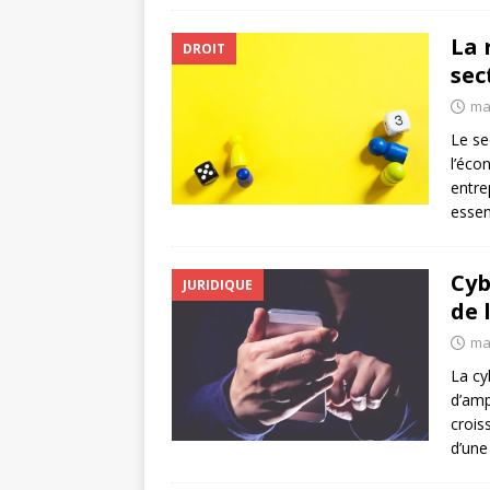
La 
DROIT
sec
ma
Le se
l’éco
entre
essen
Cyb
JURIDIQUE
de 
ma
La cy
d’amp
crois
d’une