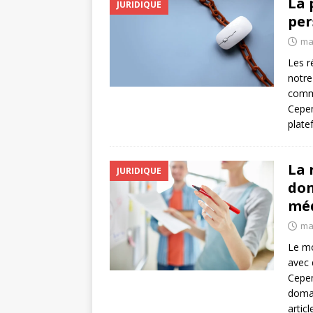
La 
JURIDIQUE
per
ma
Les r
notre
commu
Cepen
plate
La 
JURIDIQUE
don
méd
ma
Le mo
avec 
Cepen
domai
artic