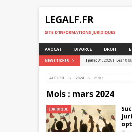
LEGALF.FR
SITE D'INFORMATIONS JURIDIQUES
AVOCAT
DIVORCE
DROIT
E
[ juillet 31, 2026 ]
Les 10 b
NEWS TICKER
[ juillet 27, 2026 ]
L’innovat
ACCUEIL
2024
mars
[ juillet 23, 2026 ]
Humoriste
[ juillet 19, 2026 ]
Comment l
Mois :
mars 2024
DROIT
Suc
JURIDIQUE
[ août 4, 2026 ]
5 points cl
jur
opt