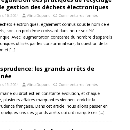
de gestion des déchets électroniques
rs 16, 2024
Alina Dupont
Commentaires fermés
échets électroniques, également connus sous le nom de e-
ts, sont un problème croissant dans notre société
ique. Avec l’augmentation constante du nombre d’appareils
roniques utilisés par les consommateurs, la question de la
on et
[…]
isprudence: les grands arrêts de
nnée
rs 15, 2024
Alina Dupont
Commentaires fermés
maine du droit est en constante évolution, et chaque
, plusieurs affaires marquantes viennent enrichir la
prudence française. Dans cet article, nous allons passer en
 quelques-uns des grands arrêts qui ont marqué ces
[…]