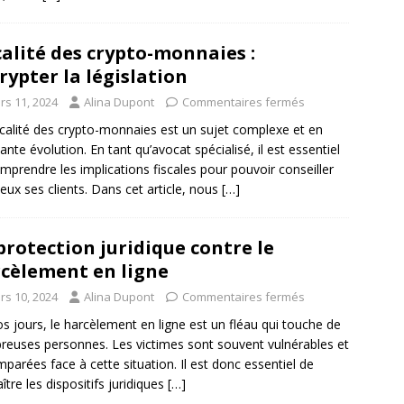
calité des crypto-monnaies :
rypter la législation
rs 11, 2024
Alina Dupont
Commentaires fermés
scalité des crypto-monnaies est un sujet complexe et en
ante évolution. En tant qu’avocat spécialisé, il est essentiel
mprendre les implications fiscales pour pouvoir conseiller
eux ses clients. Dans cet article, nous
[…]
protection juridique contre le
cèlement en ligne
rs 10, 2024
Alina Dupont
Commentaires fermés
s jours, le harcèlement en ligne est un fléau qui touche de
euses personnes. Les victimes sont souvent vulnérables et
parées face à cette situation. Il est donc essentiel de
ître les dispositifs juridiques
[…]