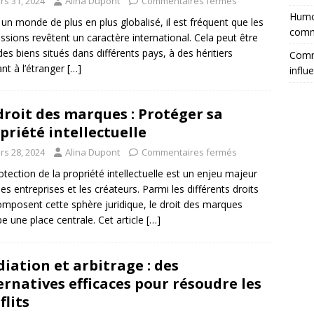
rs 31, 2024
Alina Dupont
Commentaires fermés
Humor
un monde de plus en plus globalisé, il est fréquent que les
comm
ssions revêtent un caractère international. Cela peut être
des biens situés dans différents pays, à des héritiers
Comme
ant à l’étranger
[…]
influ
droit des marques : Protéger sa
priété intellectuelle
rs 28, 2024
Alina Dupont
Commentaires fermés
otection de la propriété intellectuelle est un enjeu majeur
les entreprises et les créateurs. Parmi les différents droits
omposent cette sphère juridique, le droit des marques
e une place centrale. Cet article
[…]
iation et arbitrage : des
ernatives efficaces pour résoudre les
flits