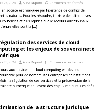
rs 24, 2024
Alina Dupont
Commentaires fermés
e en société est marquée par l’existence de conflits de
rentes natures. Pour les résoudre, il existe des alternatives
 coûteuses et plus rapides que le recours aux tribunaux.
d’entre elles sont la
[…]
régulation des services de cloud
puting et les enjeux de souveraineté
mérique
rs 20, 2024
Alina Dupont
Commentaires fermés
cours aux services de cloud computing est devenu
tournable pour de nombreuses entreprises et institutions.
fois, la régulation de ces services et la préservation de la
raineté numérique soulèvent des enjeux majeurs. Les défis
imisation de la structure juridique