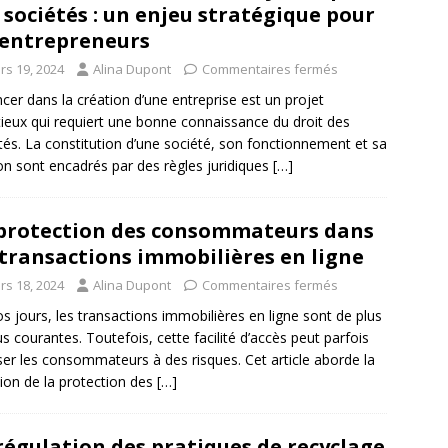
 sociétés : un enjeu stratégique pour
 entrepreneurs
rs 19, 2024
Alina Dupont
Commentaires fermés
ncer dans la création d’une entreprise est un projet
ieux qui requiert une bonne connaissance du droit des
tés. La constitution d’une société, son fonctionnement et sa
on sont encadrés par des règles juridiques
[…]
protection des consommateurs dans
 transactions immobilières en ligne
rs 18, 2024
Alina Dupont
Commentaires fermés
s jours, les transactions immobilières en ligne sont de plus
us courantes. Toutefois, cette facilité d’accès peut parfois
er les consommateurs à des risques. Cet article aborde la
ion de la protection des
[…]
régulation des pratiques de recyclage