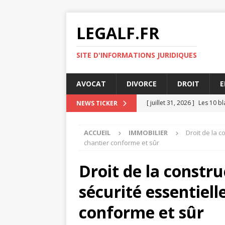
LEGALF.FR
SITE D'INFORMATIONS JURIDIQUES
AVOCAT
DIVORCE
DROIT
E
[ juillet 31, 2026 ]
Les 10 b
NEWS TICKER
[ juillet 27, 2026 ]
L’innovat
ACCUEIL
IMMOBILIER
Droit de la c
[ juillet 23, 2026 ]
Humoriste
chantier conforme et sûr
[ juillet 19, 2026 ]
Comment l
Droit de la constru
DROIT
sécurité essentiell
[ août 4, 2026 ]
5 points cl
conforme et sûr