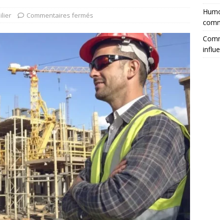
Humor
lier
Commentaires fermés
comm
Comme
influ