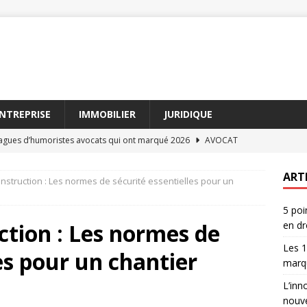
NTREPRISE
IMMOBILIER
JURIDIQUE
lagues d’humoristes avocats qui ont marqué 2026
AVOCAT
ion de procédé définition face aux nouvelles lois
DROIT
ART
onstruction : Les normes de sécurité essentielles pour un
 avocat : entre rires et plaidoiries, comment choisir
AVOCAT
5 poi
’innovation de procédé définition influence les contrats
ction : Les normes de
en dr
Les 1
es pour un chantier
és de l’innovation de procédé définition en droit
DROIT
marq
L’inn
nouve