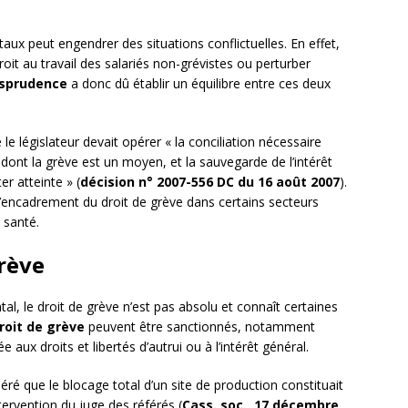
ux peut engendrer des situations conflictuelles. En effet,
droit au travail des salariés non-grévistes ou perturber
isprudence
a donc dû établir un équilibre entre ces deux
 le législateur devait opérer « la conciliation nécessaire
 dont la grève est un moyen, et la sauvegarde de l’intérêt
er atteinte » (
décision n° 2007-556 DC du 16 août 2007
).
l’encadrement du droit de grève dans certains secteurs
 santé.
grève
, le droit de grève n’est pas absolu et connaît certaines
roit de grève
peuvent être sanctionnés, notamment
 aux droits et libertés d’autrui ou à l’intérêt général.
ré que le blocage total d’un site de production constituait
ntervention du juge des référés (
Cass. soc., 17 décembre