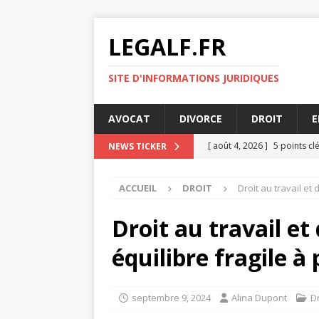
LEGALF.FR
SITE D'INFORMATIONS JURIDIQUES
AVOCAT
DIVORCE
DROIT
E
[ août 4, 2026 ]
5 points cl
NEWS TICKER
[ juillet 31, 2026 ]
Les 10 b
ACCUEIL
DROIT
Droit au travail et 
[ juillet 27, 2026 ]
L’innovat
[ juillet 23, 2026 ]
Humoriste
Droit au travail et 
[ août 8, 2026 ]
L’impact de
équilibre fragile à
septembre 9, 2024
Alina Dupont
Dr