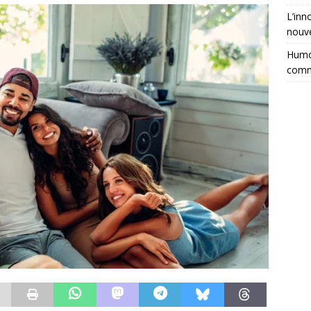
L’inn
nouve
Humor
comm