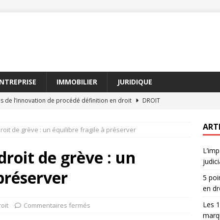
NTREPRISE
IMMOBILIER
JURIDIQUE
és de l’innovation de procédé définition en droit
DROIT
lagues d’humoristes avocats qui ont marqué 2026
AVOCAT
ART
droit de grève : un équilibre fragile à préserver
ion de procédé définition face aux nouvelles lois
DROIT
L’imp
 avocat : entre rires et plaidoiries, comment choisir
AVOCAT
droit de grève : un
judici
s humoristes avocats sur le système judiciaire
AVOCAT
 préserver
5 poi
en dr
Les 1
oit
Commentaires fermés
marq